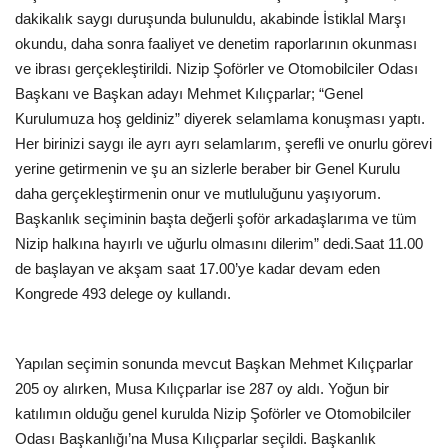
dakikalık saygı duruşunda bulunuldu, akabinde İstiklal Marşı
EĞİTİM
okundu, daha sonra faaliyet ve denetim raporlarının okunması
ve ibrası gerçekleştirildi. Nizip Şoförler ve Otomobilciler Odası
Başkanı ve Başkan adayı Mehmet Kılıçparlar; “Genel
Resmiilan
Kurulumuza hoş geldiniz” diyerek selamlama konuşması yaptı.
Her birinizi saygı ile ayrı ayrı selamlarım, şerefli ve onurlu görevi
yerine getirmenin ve şu an sizlerle beraber bir Genel Kurulu
daha gerçekleştirmenin onur ve mutluluğunu yaşıyorum.
Başkanlık seçiminin başta değerli şoför arkadaşlarıma ve tüm
Nizip halkına hayırlı ve uğurlu olmasını dilerim” dedi.Saat 11.00
de başlayan ve akşam saat 17.00’ye kadar devam eden
Kongrede 493 delege oy kullandı.
Yapılan seçimin sonunda mevcut Başkan Mehmet Kılıçparlar
205 oy alırken, Musa Kılıçparlar ise 287 oy aldı. Yoğun bir
katılımın olduğu genel kurulda Nizip Şoförler ve Otomobilciler
Odası Başkanlığı’na Musa Kılıçparlar seçildi. Başkanlık