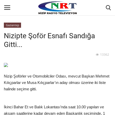
Gaziantep
Nizipte Şoför Esnafı Sandığa
Ana
Gitti...
GÜNDEM
13362
Asayiş
Siyaset
Nizip Şoförler ve Otomobilciler Odası, mevcut Başkan Mehmet
Kılıçparlar ve Musa Kılıçparlar’ın aday olması üzerine iki liste
Ekonomi
halinde seçime gitti.
Yaşam
İkinci Bahar Et ve Balık Lokantası’nda saat 10.00 yapılan ve
Spor
akşam saatlerine kadar devam eden Başkanlık seçiminde, 1