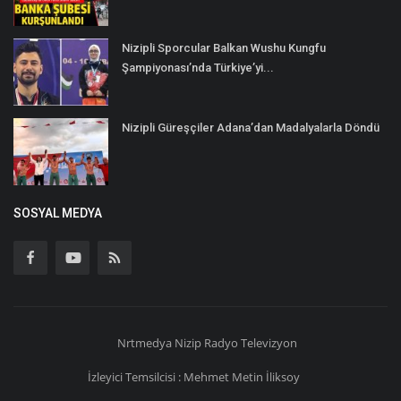
Nizipli Sporcular Balkan Wushu Kungfu
Şampiyonası’nda Türkiye’yi...
Nizipli Güreşçiler Adana’dan Madalyalarla Döndü
SOSYAL MEDYA
Nrtmedya
Nizip
Radyo Televizyon
İzleyici Temsilcisi : Mehmet Metin İliksoy