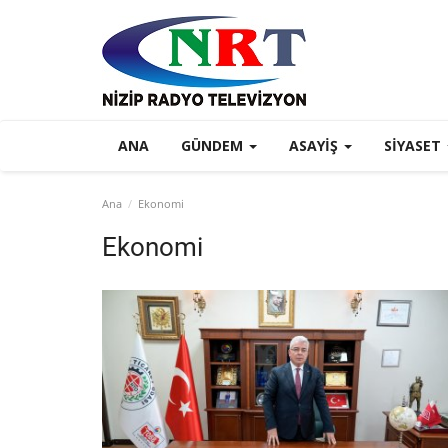
ANA
GÜNDEM
ASAYIŞ
SIYASET
Ana
Ekonomi
Ekonomi