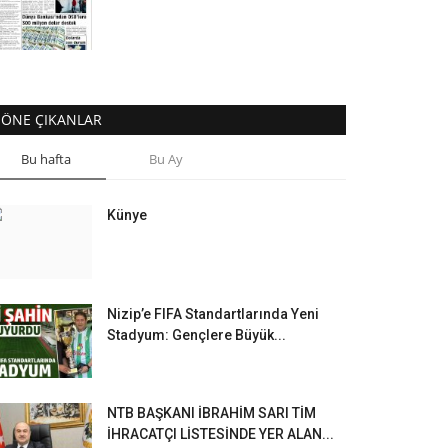
ÖNE ÇIKANLAR
Bu hafta
Bu Ay
Künye
Nizip’e FIFA Standartlarında Yeni
Stadyum: Gençlere Büyük...
NTB BAŞKANI İBRAHİM SARI TİM
İHRACATÇI LİSTESİNDE YER ALAN...