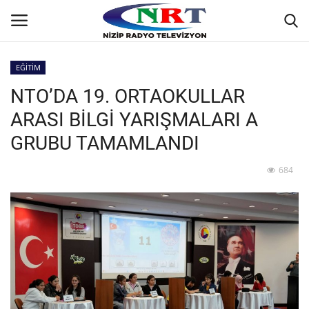
EĞİTİM
NTO’DA 19. ORTAOKULLAR
Ana
ARASI BİLGİ YARIŞMALARI A
GÜNDEM
GRUBU TAMAMLANDI
Asayiş
684
Siyaset
Ekonomi
Yaşam
Spor