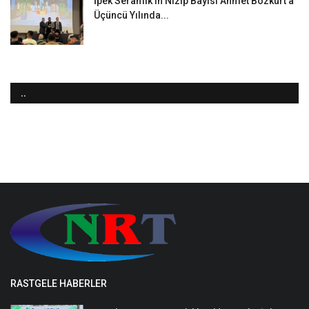
İpek Seramik’in Nizip Bayisi Ahmet Bozkurt’a
Üçüncü Yılında...
..
RASTGELE HABERLER