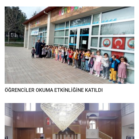
ÖĞRENCİLER OKUMA ETKİNLİĞİNE KATILDI