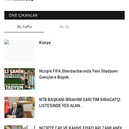
ÖNE ÇIKANLAR
Bu hafta
Bu Ay
Künye
Nizip’e FIFA Standartlarında Yeni Stadyum:
Gençlere Büyük...
NTB BAŞKANI İBRAHİM SARI TİM İHRACATÇI
LİSTESİNDE YER ALAN...
NİZİPTE ÇAY VE KAHVE FİYATLARI ZAMLANDI