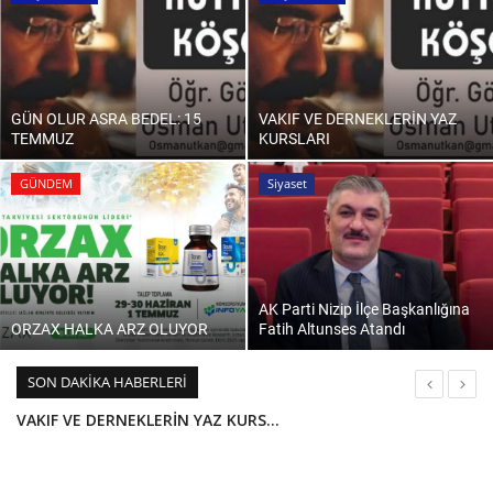
EĞİTİM
Resmiilan
GÜN OLUR ASRA BEDEL: 15
VAKIF VE DERNEKLERİN YAZ
TEMMUZ
KURSLARI
GÜNDEM
Siyaset
AK Parti Nizip İlçe Başkanlığına
ORZAX HALKA ARZ OLUYOR
Fatih Altunses Atandı
SON DAKIKA HABERLERI
VAKIF VE DERNEKLERİN YAZ KURSLARI
NTB BAŞKANI İBRAHİM SARI TİM İHRACATÇI LİSTESİNDE YER ALAN FİRMALARI KUTLADI
AK Parti Nizip İlçe Başkanlığına Fatih Altunses Atandı