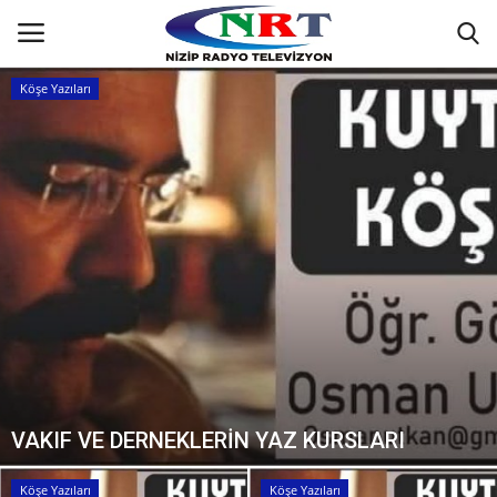
Köşe Yazıları
Ana
GÜNDEM
Asayiş
Siyaset
Ekonomi
Yaşam
VAKIF VE DERNEKLERİN YAZ KURSLARI
Spor
Köşe Yazıları
Köşe Yazıları