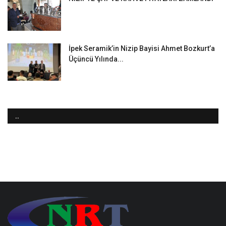
İpek Seramik’in Nizip Bayisi Ahmet Bozkurt’a
Üçüncü Yılında...
..