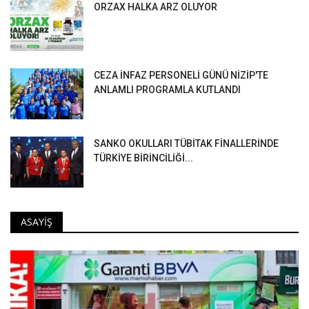
ORZAX HALKA ARZ OLUYOR
SANKO ÜNİVERSİTESİNDE “MEHMET AKİF’İ YENİDEN ANLAMAK” BAŞLIKLI KONFERANS DÜZENLENDİ
GÜN OLUR ASRA BEDEL: 15 TEMMUZ
CEZA İNFAZ PERSONELİ GÜNÜ NİZİP'TE
ANLAMLI PROGRAMLA KUTLANDI
SANKO OKULLARI TÜBİTAK FİNALLERİNDE
TÜRKİYE BİRİNCİLİĞİ...
ASAYIŞ