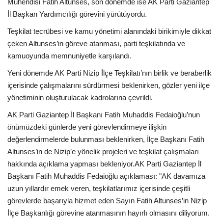
Mühendisi Fatih Altunses, son dönemde ise AK Parti Gaziantep
İl Başkan Yardımcılığı görevini yürütüyordu.
Teşkilat tecrübesi ve kamu yönetimi alanındaki birikimiyle dikkat
çeken Altunses’in göreve atanması, parti teşkilatında ve
kamuoyunda memnuniyetle karşılandı.
Yeni dönemde AK Parti Nizip İlçe Teşkilatı’nın birlik ve beraberlik
içerisinde çalışmalarını sürdürmesi beklenirken, gözler yeni ilçe
yönetiminin oluşturulacak kadrolarına çevrildi.
AK Parti Gaziantep İl Başkanı Fatih Muhaddis Fedaioğlu’nun
önümüzdeki günlerde yeni görevlendirmeye ilişkin
değerlendirmelerde bulunması beklenirken, İlçe Başkanı Fatih
Altunses’in de Nizip’e yönelik projeleri ve teşkilat çalışmaları
hakkında açıklama yapması bekleniyor.AK Parti Gaziantep İl
Başkanı Fatih Muhaddis Fedaioğlu açıklaması: "AK davamıza
uzun yıllardır emek veren, teşkilatlarımız içerisinde çeşitli
görevlerde başarıyla hizmet eden Sayın Fatih Altunses’in Nizip
İlçe Başkanlığı görevine atanmasının hayırlı olmasını diliyorum.