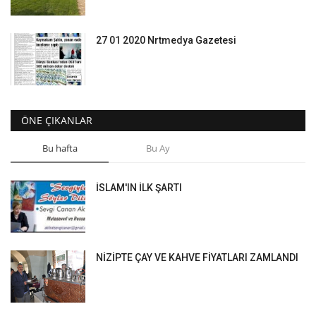
27 01 2020 Nrtmedya Gazetesi
ÖNE ÇIKANLAR
Bu hafta
Bu Ay
İSLAM'IN İLK ŞARTI
NİZİPTE ÇAY VE KAHVE FİYATLARI ZAMLANDI