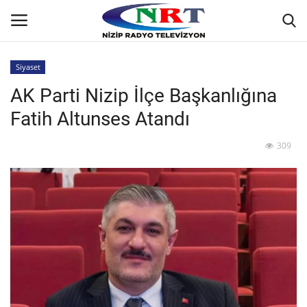
Siyaset
AK Parti Nizip İlçe Başkanlığına
Ana
Fatih Altunses Atandı
GÜNDEM
309
Asayiş
Siyaset
Ekonomi
Yaşam
Spor