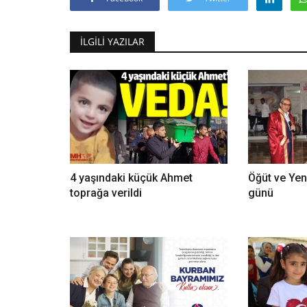
İLGILI YAZILAR
4 yaşındaki küçük Ahmet
Öğüt ve Yeni
toprağa verildi
günü