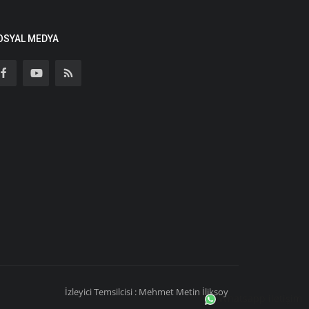
OSYAL MEDYA
İzleyici Temsilcisi : Mehmet Metin İliksoy
Whatsapp iletişim