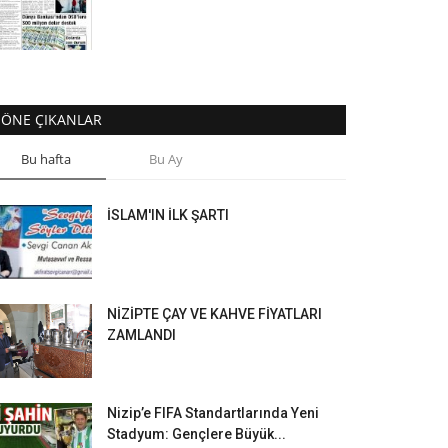
ÖNE ÇIKANLAR
Bu hafta
Bu Ay
İSLAM'IN İLK ŞARTI
NİZİPTE ÇAY VE KAHVE FİYATLARI
ZAMLANDI
Nizip’e FIFA Standartlarında Yeni
Stadyum: Gençlere Büyük...