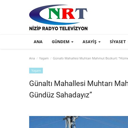
ANA
GÜNDEM
ASAYIŞ
SIYASET
Ana
Yaşam
Günaltı Mahallesi Muhtarı Mahmut Bozkurt: “Hizme
Yaşam
Günaltı Mahallesi Muhtarı Ma
Gündüz Sahadayız”