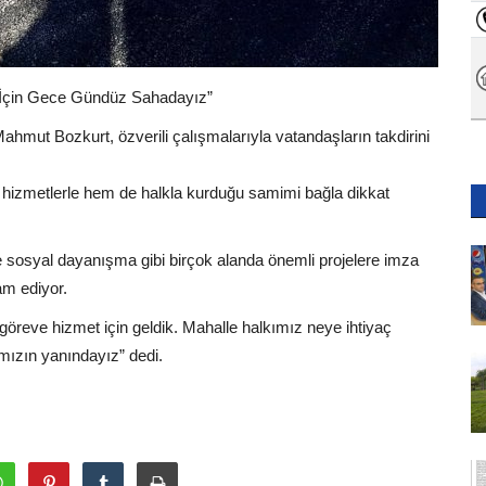
 İçin Gece Gündüz Sahadayız”
Mahmut Bozkurt, özverili çalışmalarıyla vatandaşların takdirini
izmetlerle hem de halkla kurduğu samimi bağla dikkat
e sosyal dayanışma gibi birçok alanda önemli projelere imza
am ediyor.
öreve hizmet için geldik. Mahalle halkımız neye ihtiyaç
mızın yanındayız” dedi.