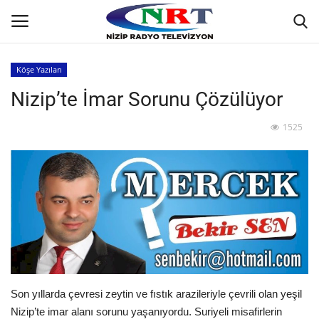
Köşe Yazıları
Nizip’te İmar Sorunu Çözülüyor
Ana
1525
GÜNDEM
Asayiş
Siyaset
Ekonomi
Yaşam
Son yıllarda çevresi zeytin ve fıstık arazileriyle çevrili olan yeşil
Nizip’te imar alanı sorunu yaşanıyordu. Suriyeli misafirlerin
Spor