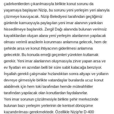
çadırkentlerden çıkarılmasıyla birlikte konut sorunu da
yaşamaya başlayan Nizip, bu sorunu yeni yerleşim yeri alanıyla
EĞİTİM
çözmeye kavuşacak. Nizip Belediyesi tarafından geçtiğimiz
günlerde kamuoyuyla paylaşılan yeni imar alanının yankıları
Resmiilan
hissedilmeye başlanıldı. Zergil Dağı alanında bulunan verimsiz
kayalıklardan oluşan alana yeni yerleşim alanlarının yapılacak
olması verimli arazilerin korunması anlamına gelecek, hem de
şehirde arsa ve konut ihtiyacının giderilmesi anlamına
gelecektir. Bu konuda emeği geçenleri yürekten kutlamak
gerekir. Yeni imar alanlarının oluşmasıyla zirve yapan arsa ve
ev fiyatları en azından belli bir süre sabit kalacağa benziyor.
İnşallah gerekli çalışmalar hızlandıktan sonra altyapı ve yolların
devreye girmesiyle birlikte vatandaşlar buralarda ucuz konut
alabilmek için hem toki tarafından hemde müteahhitler
tarafından yapılacak olan konutlardan faydalanırlar.
Yeni imar sorunun çözülmesiyle birlikte şehir merkezinde
bulunan bazı yerleşim yerlerinin de kentsel dönüşüme
kazandırılması gerekmektedir. Özellikle Nizip’te D-400