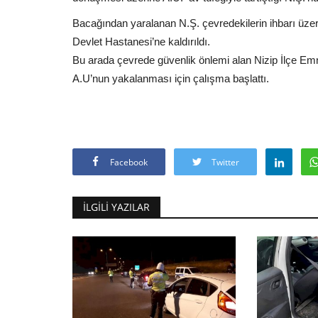
Bacağından yaralanan N.Ş. çevredekilerin ihbarı üzeri
Devlet Hastanesi’ne kaldırıldı.
Bu arada çevrede güvenlik önlemi alan Nizip İlçe Emni
A.U’nun yakalanması için çalışma başlattı.
Facebook
Twitter
İLGILI YAZILAR