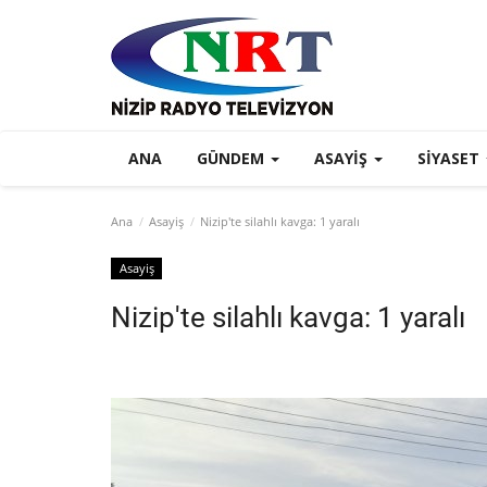
ANA
GÜNDEM
ASAYIŞ
SIYASET
Ana
Asayiş
Nizip'te silahlı kavga: 1 yaralı
Asayiş
Nizip'te silahlı kavga: 1 yaralı