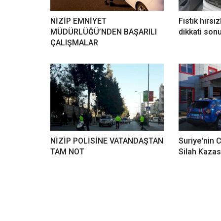
NİZİP EMNİYET
Fıstık hırsız
MÜDÜRLÜĞÜ’NDEN BAŞARILI
dikkati son
ÇALIŞMALAR
NİZİP POLİSİNE VATANDAŞTAN
Suriye'nin 
TAM NOT
Silah Kazası