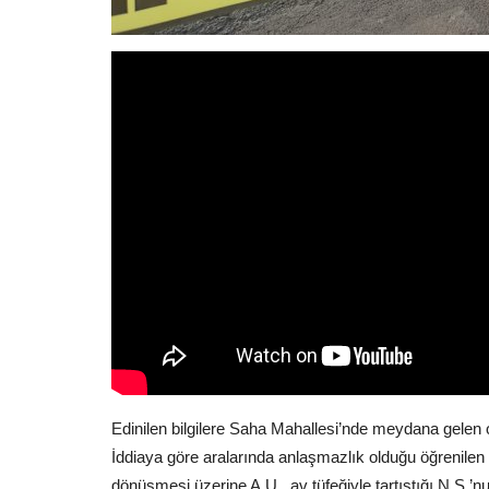
Edinilen bilgilere Saha Mahallesi’nde meydana gelen ol
İddiaya göre aralarında anlaşmazlık olduğu öğrenilen
dönüşmesi üzerine A.U. av tüfeğiyle tartıştığı N.Ş.’nu