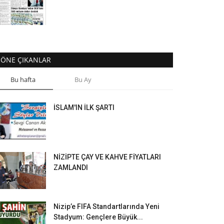
ÖNE ÇIKANLAR
Bu hafta
Bu Ay
İSLAM'IN İLK ŞARTI
NİZİPTE ÇAY VE KAHVE FİYATLARI
ZAMLANDI
Nizip’e FIFA Standartlarında Yeni
Stadyum: Gençlere Büyük...