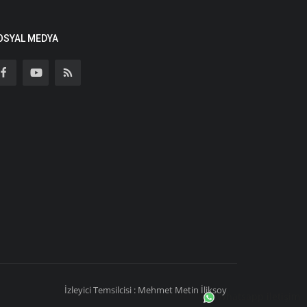
OSYAL MEDYA
İzleyici Temsilcisi : Mehmet Metin İliksoy
Whatsapp iletişim