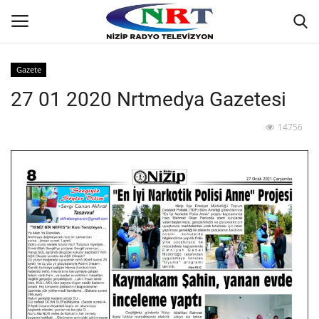
Gazete
27 01 2020 Nrtmedya Gazetesi
Ana
14756
GÜNDEM
Asayiş
Siyaset
Ekonomi
Yaşam
Spor