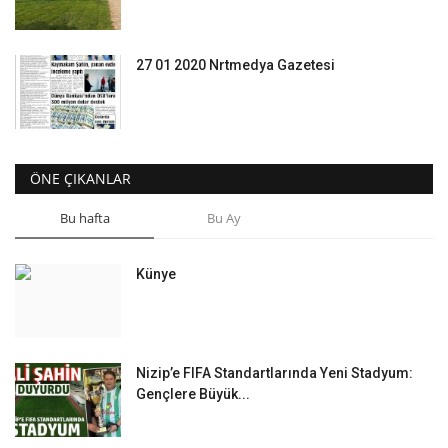
27 01 2020 Nrtmedya Gazetesi
ÖNE ÇIKANLAR
Bu hafta
Bu Ay
Künye
Nizip’e FIFA Standartlarında Yeni Stadyum:
Gençlere Büyük...