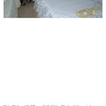
EĞİTİM
Resmiilan
http://www.youtube.com/embed/w6A1GQA2ZiY