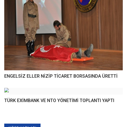
ENGELSİZ ELLER NİZİP TİCARET BORSASINDA ÜRETTİ
TÜRK EXİMBANK VE NTO YÖNETİMİ TOPLANTI YAPTI