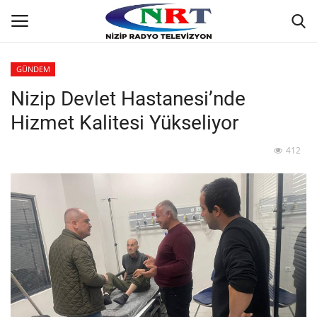
GÜNDEM
Nizip Devlet Hastanesi’nde
Ana
Hizmet Kalitesi Yükseliyor
GÜNDEM
412
Asayiş
Siyaset
Ekonomi
Yaşam
Spor