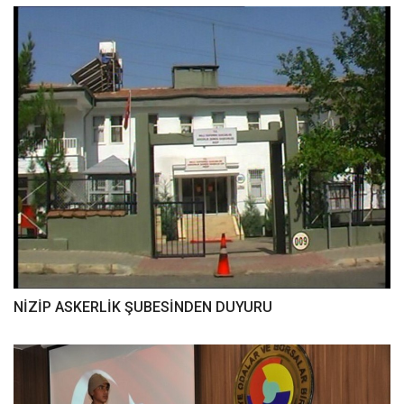
NİZİP ASKERLİK ŞUBESİNDEN DUYURU