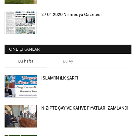
27 01 2020 Nrtmedya Gazetesi
ÖNE ÇIKANLAR
Bu hafta
Bu Ay
İSLAM'IN İLK ŞARTI
NİZİPTE ÇAY VE KAHVE FİYATLARI ZAMLANDI