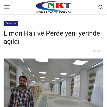
Ekonomi
Limon Halı ve Perde yeni yerinde
Ana
açıldı
GÜNDEM
739
Asayiş
Siyaset
Ekonomi
Yaşam
Spor