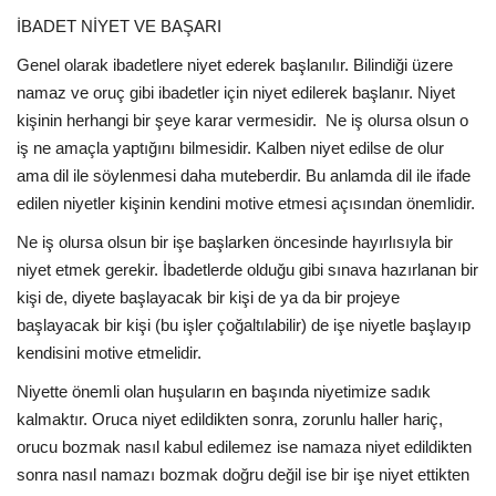
İBADET NİYET VE BAŞARI
EĞİTİM
Genel olarak ibadetlere niyet ederek başlanılır. Bilindiği üzere
namaz ve oruç gibi ibadetler için niyet edilerek başlanır. Niyet
Resmiilan
kişinin herhangi bir şeye karar vermesidir. Ne iş olursa olsun o
iş ne amaçla yaptığını bilmesidir. Kalben niyet edilse de olur
ama dil ile söylenmesi daha muteberdir. Bu anlamda dil ile ifade
edilen niyetler kişinin kendini motive etmesi açısından önemlidir.
Ne iş olursa olsun bir işe başlarken öncesinde hayırlısıyla bir
niyet etmek gerekir. İbadetlerde olduğu gibi sınava hazırlanan bir
kişi de, diyete başlayacak bir kişi de ya da bir projeye
başlayacak bir kişi (bu işler çoğaltılabilir) de işe niyetle başlayıp
kendisini motive etmelidir.
Niyette önemli olan huşuların en başında niyetimize sadık
kalmaktır. Oruca niyet edildikten sonra, zorunlu haller hariç,
orucu bozmak nasıl kabul edilemez ise namaza niyet edildikten
sonra nasıl namazı bozmak doğru değil ise bir işe niyet ettikten