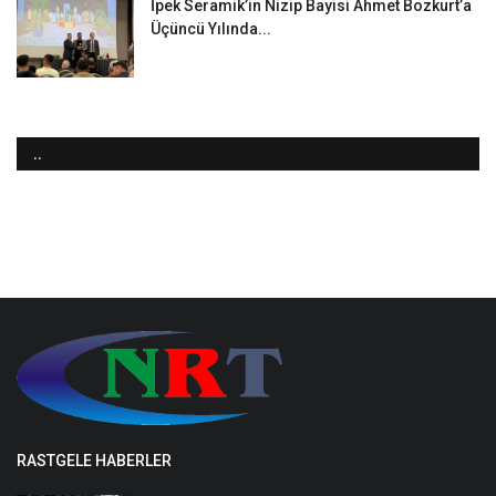
İpek Seramik’in Nizip Bayisi Ahmet Bozkurt’a
Üçüncü Yılında...
..
RASTGELE HABERLER