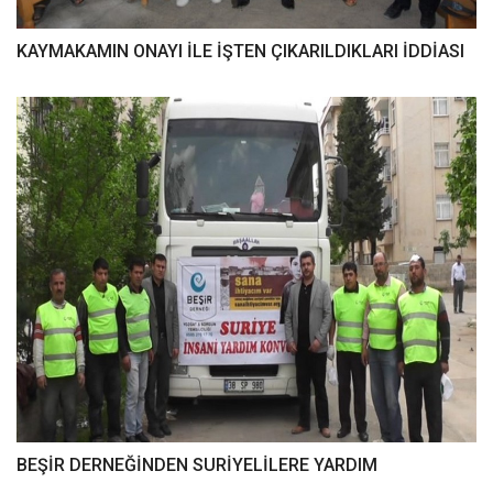
KAYMAKAMIN ONAYI İLE İŞTEN ÇIKARILDIKLARI İDDİASI
BEŞİR DERNEĞİNDEN SURİYELİLERE YARDIM