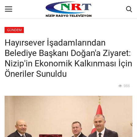
GÜNDEM
Hayırsever İşadamlarından
Ana
Belediye Başkanı Doğan'a Ziyaret:
GÜNDEM
Nizip'in Ekonomik Kalkınması İçin
Öneriler Sunuldu
Asayiş
986
Siyaset
Ekonomi
Yaşam
Spor