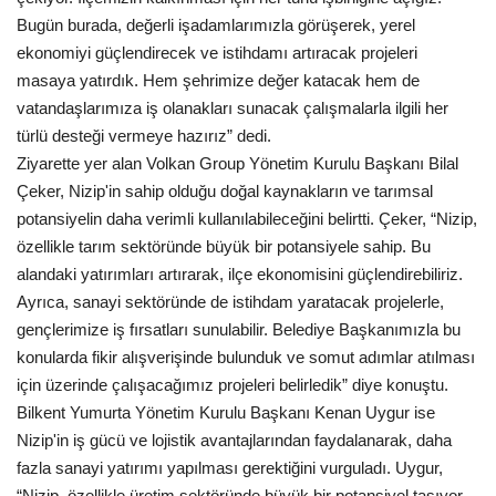
Bugün burada, değerli işadamlarımızla görüşerek, yerel
ekonomiyi güçlendirecek ve istihdamı artıracak projeleri
masaya yatırdık. Hem şehrimize değer katacak hem de
vatandaşlarımıza iş olanakları sunacak çalışmalarla ilgili her
türlü desteği vermeye hazırız” dedi.
Ziyarette yer alan Volkan Group Yönetim Kurulu Başkanı Bilal
Çeker, Nizip'in sahip olduğu doğal kaynakların ve tarımsal
potansiyelin daha verimli kullanılabileceğini belirtti. Çeker, “Nizip,
özellikle tarım sektöründe büyük bir potansiyele sahip. Bu
alandaki yatırımları artırarak, ilçe ekonomisini güçlendirebiliriz.
Ayrıca, sanayi sektöründe de istihdam yaratacak projelerle,
gençlerimize iş fırsatları sunulabilir. Belediye Başkanımızla bu
konularda fikir alışverişinde bulunduk ve somut adımlar atılması
için üzerinde çalışacağımız projeleri belirledik” diye konuştu.
Bilkent Yumurta Yönetim Kurulu Başkanı Kenan Uygur ise
Nizip'in iş gücü ve lojistik avantajlarından faydalanarak, daha
fazla sanayi yatırımı yapılması gerektiğini vurguladı. Uygur,
“Nizip, özellikle üretim sektöründe büyük bir potansiyel taşıyor.