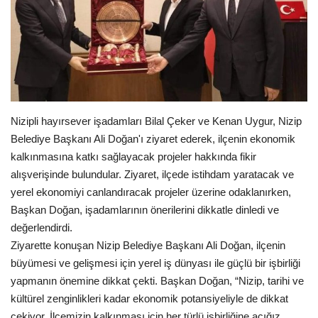
EĞİTİM
Resmiilan
Nizipli hayırsever işadamları Bilal Çeker ve Kenan Uygur, Nizip
Belediye Başkanı Ali Doğan'ı ziyaret ederek, ilçenin ekonomik
kalkınmasına katkı sağlayacak projeler hakkında fikir
alışverişinde bulundular. Ziyaret, ilçede istihdam yaratacak ve
yerel ekonomiyi canlandıracak projeler üzerine odaklanırken,
Başkan Doğan, işadamlarının önerilerini dikkatle dinledi ve
değerlendirdi.
Ziyarette konuşan Nizip Belediye Başkanı Ali Doğan, ilçenin
büyümesi ve gelişmesi için yerel iş dünyası ile güçlü bir işbirliği
yapmanın önemine dikkat çekti. Başkan Doğan, “Nizip, tarihi ve
kültürel zenginlikleri kadar ekonomik potansiyeliyle de dikkat
çekiyor. İlçemizin kalkınması için her türlü işbirliğine açığız.