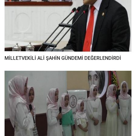
MİLLETVEKİLİ ALİ ŞAHİN GÜNDEMİ DEĞERLENDİRDİ