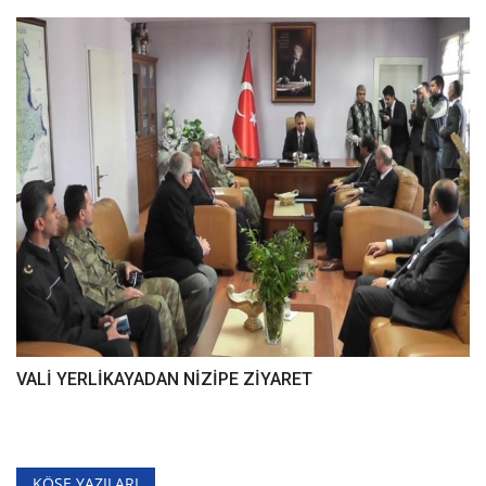
VALİ YERLİKAYADAN NİZİPE ZİYARET
KÖŞE YAZILARI