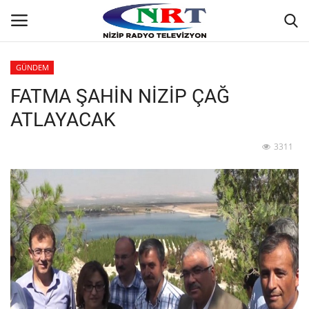
GÜNDEM
FATMA ŞAHİN NİZİP ÇAĞ
Ana
ATLAYACAK
GÜNDEM
3311
Asayiş
Siyaset
Ekonomi
Yaşam
Spor