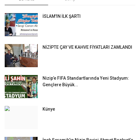
İSLAM'IN İLK ŞARTI
NİZİPTE ÇAY VE KAHVE FİYATLARI ZAMLANDI
Nizip’e FIFA Standartlarında Yeni Stadyum:
Gençlere Büyük...
Künye
İpek Seramik’in Nizip Bayisi Ahmet Bozkurt’a