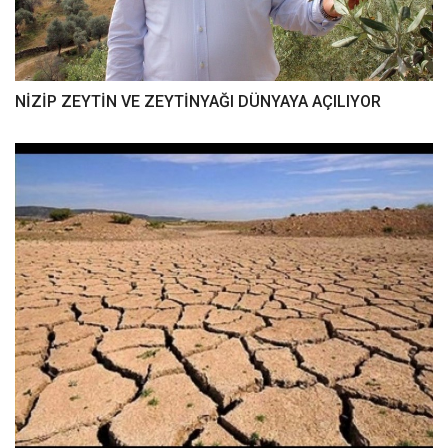
NİZİP ZEYTİN VE ZEYTİNYAĞI DÜNYAYA AÇILIYOR