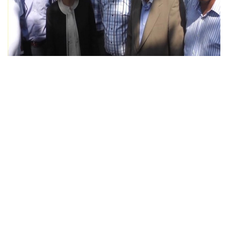
EĞİTİM
Resmiilan
http://www.youtube.com/embed/s2cl05yYtlo