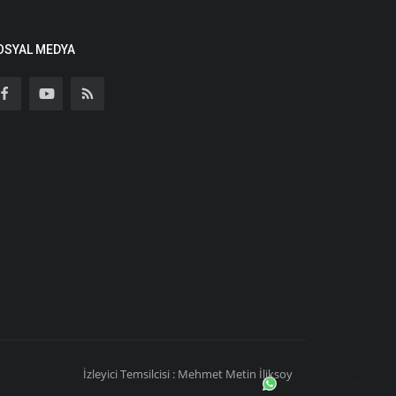
OSYAL MEDYA
İzleyici Temsilcisi : Mehmet Metin İliksoy
Whatsapp iletişim