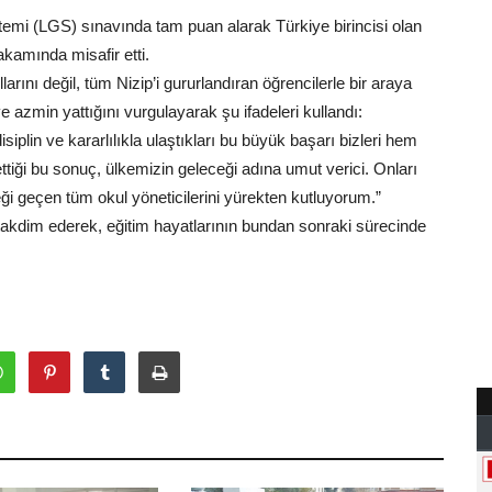
temi (LGS) sınavında tam puan alarak Türkiye birincisi olan
amında misafir etti.
llarını değil, tüm Nizip’i gururlandıran öğrencilerle bir araya
azmin yattığını vurgulayarak şu ifadeleri kullandı:
plin ve kararlılıkla ulaştıkları bu büyük başarı bizleri hem
ttiği bu sonuç, ülkemizin geleceği adına umut verici. Onları
meği geçen tüm okul yöneticilerini yürekten kutluyorum.”
takdim ederek, eğitim hayatlarının bundan sonraki sürecinde