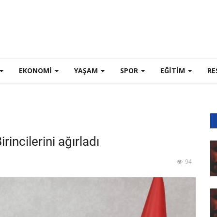
EKONOMI
YAŞAM
SPOR
EĞİTİM
RE
ı
incilerini ağırladı
94