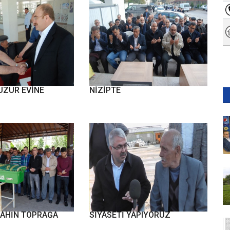
İLİ MEHMET
İHH GENEL BAŞKANI YILDIRIM
UZUR EVİNE
NİZİPTE
SKİ BAŞKANI
AKDOĞAN BİZ HİZMET
AHİN TOPRAĞA
SİYASETİ YAPIYORUZ