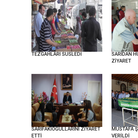
BAYRAM ŞEKERLERİ
MİLLETVEK
TEZGAHLARI SÜSLEDİ
SARIDAN H
ZİYARET
İZCİLER KAYMAKAM
BELEDİYE E
SARIFAKIOĞULLARINI ZİYARET
MUSTAFA Ş
ETTİ
VERİLDİ