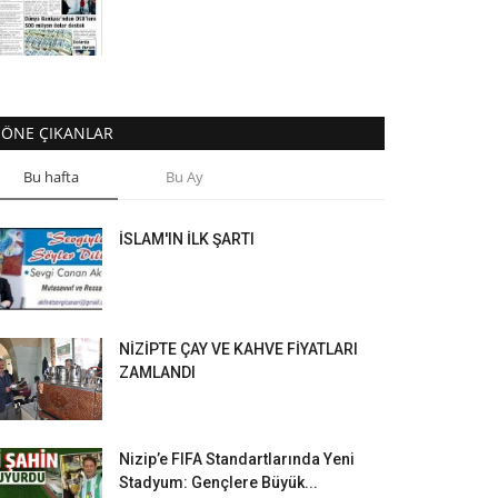
ÖNE ÇIKANLAR
Bu hafta
Bu Ay
İSLAM'IN İLK ŞARTI
NİZİPTE ÇAY VE KAHVE FİYATLARI
ZAMLANDI
Nizip’e FIFA Standartlarında Yeni
Stadyum: Gençlere Büyük...