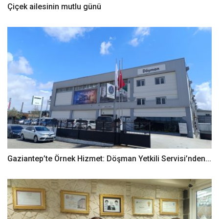
Çiçek ailesinin mutlu günü
Gaziantep’te Örnek Hizmet: Döşman Yetkili Servisi’nden...