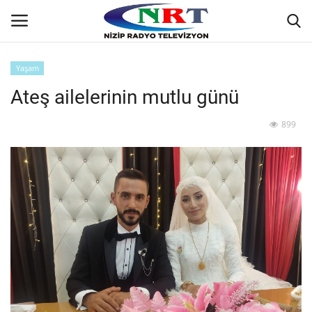
Yaşam
Ateş ailelerinin mutlu günü
Ana
899
GÜNDEM
Asayiş
Siyaset
Ekonomi
Yaşam
Spor