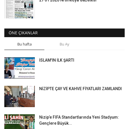
27 01 2020 Nrtmedya Gazetesi
ÖNE ÇIKANLAR
Bu hafta
Bu Ay
İSLAM'IN İLK ŞARTI
NİZİPTE ÇAY VE KAHVE FİYATLARI ZAMLANDI
Nizip’e FIFA Standartlarında Yeni Stadyum:
Gençlere Büyük...