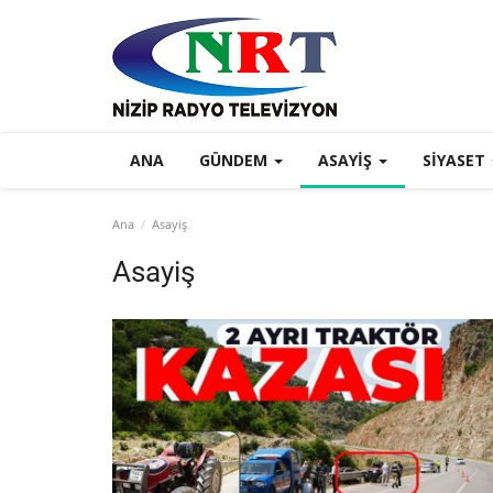
ANA
GÜNDEM
ASAYIŞ
SIYASET
Ana
Asayiş
Asayiş