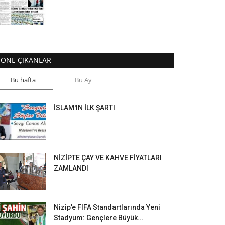
ÖNE ÇIKANLAR
Bu hafta
Bu Ay
İSLAM'IN İLK ŞARTI
NİZİPTE ÇAY VE KAHVE FİYATLARI
ZAMLANDI
Nizip’e FIFA Standartlarında Yeni
Stadyum: Gençlere Büyük...