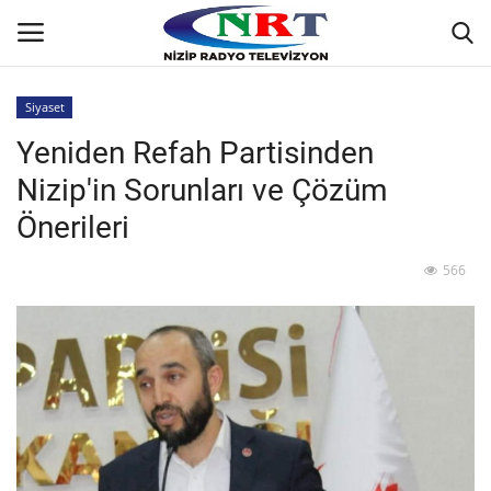
Siyaset
Yeniden Refah Partisinden
Ana
Nizip'in Sorunları ve Çözüm
GÜNDEM
Önerileri
Asayiş
566
Siyaset
Ekonomi
Yaşam
Spor