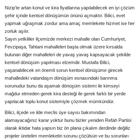
Nizip'te artan konut ve kira fiyatlarına yapılabilecek en iyi çözüm
şehir içinde kentsel dönüşümün önünü açmaktır. Bilici, evet
yapmak uğraşmak zordur ama amaç memlekete hizmet ise her
zorluk aşılır.
Sayın yetkililer ilçemizde merkezi mahalle olan Cumhuriyet,
Fevzipaşa, Tahtani mahalleleri başta olmak üzere kırsalda
bulunan diğer mahalleleri de yavaş yavaş kapsayacak şekilde
kentsel dönüşüm yapılması elzemdir. Mustafa Bilici,
yaşanabilecek en önemli sorun kentsel dönüşüme girecek
mahalledeki vatandaşın dönüşüm esnasındaki barınma
sorunudur bunu da aşamalı dönüşüm sistemi ile kimseyi
mağdur etmeden gerek kira desteği ile gerek farklı bir yerde
yapılacak toplu konut sistemiyle çözmek mümkündür.
Bilici, ilçede ve ilde meclis üye sayısı bakımından
alamayacağınız karar yoktur bunu bizler yeniden Refah Partisi
olarak iktidar hata yapsın biz ön plana çıkalım derdinde değiliz
projeler üretelim memleketin sorunu çözülsün ve bu sorunları