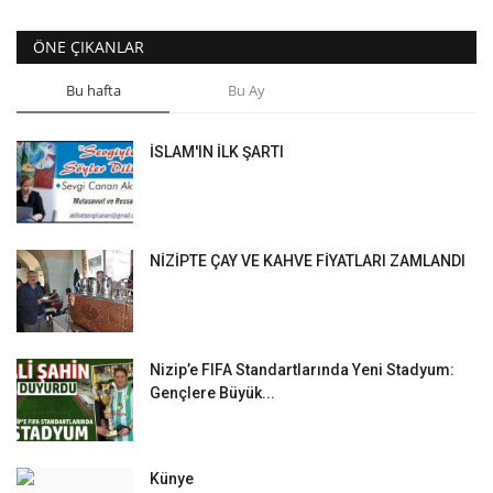
ÖNE ÇIKANLAR
Bu hafta
Bu Ay
İSLAM'IN İLK ŞARTI
NİZİPTE ÇAY VE KAHVE FİYATLARI ZAMLANDI
Nizip’e FIFA Standartlarında Yeni Stadyum:
Gençlere Büyük...
Künye