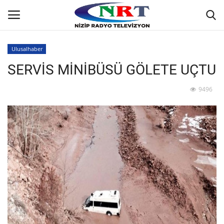
Ulusalhaber
SERVİS MİNİBÜSÜ GÖLETE UÇTU
Ana
9496
GÜNDEM
Asayiş
Siyaset
Ekonomi
Yaşam
Spor