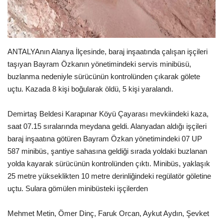
EĞİTİM
Resmiilan
ANTALYAnın Alanya İlçesinde, baraj inşaatında çalışan işçileri
taşıyan Bayram Özkanın yönetimindeki servis minibüsü,
buzlanma nedeniyle sürücünün kontrolünden çıkarak gölete
uçtu. Kazada 8 kişi boğularak öldü, 5 kişi yaralandı.
Demirtaş Beldesi Karapınar Köyü Çayarası mevkiindeki kaza,
saat 07.15 sıralarında meydana geldi. Alanyadan aldığı işçileri
baraj inşaatına götüren Bayram Özkan yönetimindeki 07 UP
587 minibüs, şantiye sahasına geldiği sırada yoldaki buzlanan
yolda kayarak sürücünün kontrolünden çıktı. Minibüs, yaklaşık
25 metre yükseklikten 10 metre derinliğindeki regülatör göletine
uçtu. Sulara gömülen minibüsteki işçilerden
Mehmet Metin, Ömer Dinç, Faruk Orcan, Aykut Aydın, Şevket