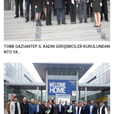
TOBB GAZİANTEP İL KADIN GİRİŞİMCİLER KURULUNDAN
NTO YA...