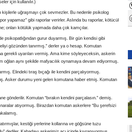
r için kullanılır.)
an kişilerle uğraşmayı çok sevmezler. Bu nedenle psikolog
r yapamaz” gibi raporlar verirler. Aslında bu raporlar, kötücül
erine; onları kötülük yapmada daha çok kamçılar.
e psikopatlığından gurur duyarmış. Bir gün kendisi gibi
eliyi gözünden tanırmış.” derler ya o hesap. Komutan
na gerekli uyarıları vermiş. Ama kime söyleyeceksin, askerin
izim oğlan aynı şekilde mafyacılık oynamaya devam ediyormuş.
rmış. Elindeki tıraş bıçağı ile kendini parçalıyormuş.
ormuş. Asker durumu yeni gelen komutana haber etmiş. Komutan
e gönderilir. Komutan “bırakın kendini parçalasın.” demiş.
 naralar atıyormuş. Birazdan komutan askerlere “Bu şerefsizi
akalamış.
ırmışlar, kestiği yerlerine kollarına ve göğsüne tuzu
du” dediler. Kabadayı askerimiz acı içinde kıvranıyormuş.