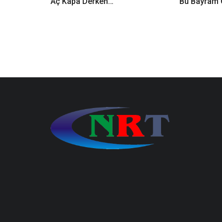
Aç Kapa Derken…
Bu Bayram 