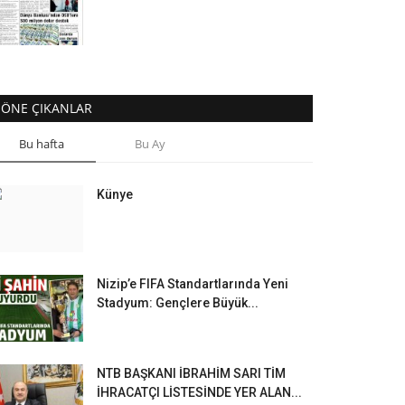
ÖNE ÇIKANLAR
Bu hafta
Bu Ay
Künye
Nizip’e FIFA Standartlarında Yeni
Stadyum: Gençlere Büyük...
NTB BAŞKANI İBRAHİM SARI TİM
İHRACATÇI LİSTESİNDE YER ALAN...