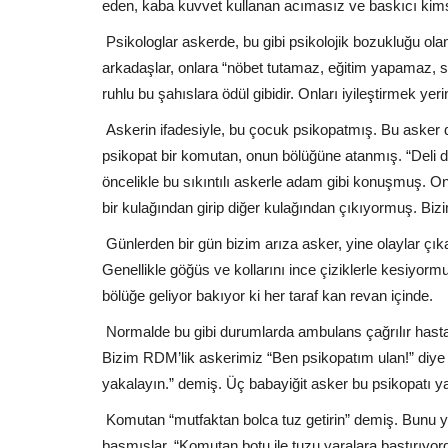
eden, kaba kuvvet kullanan acımasız ve baskıcı kimsele
Psikologlar askerde, bu gibi psikolojik bozukluğu ol
arkadaşlar, onlara “nöbet tutamaz, eğitim yapamaz, spo
ruhlu bu şahıslara ödül gibidir. Onları iyileştirmek y
Askerin ifadesiyle, bu çocuk psikopatmış. Bu asker d
psikopat bir komutan, onun bölüğüne atanmış. “Deli d
öncelikle bu sıkıntılı askerle adam gibi konuşmuş. O
bir kulağından girip diğer kulağından çıkıyormuş. B
Günlerden bir gün bizim arıza asker, yine olaylar çıka
Genellikle göğüs ve kollarını ince çiziklerle kesiy
bölüğe geliyor bakıyor ki her taraf kan revan içinde.
Normalde bu gibi durumlarda ambulans çağrılır hastan
Bizim RDM’lik askerimiz “Ben psikopatım ulan!” diye
yakalayın.” demiş. Üç babayiğit asker bu psikopatı y
Komutan “mutfaktan bolca tuz getirin” demiş. Bunu yat
basmışlar. “Komutan botu ile tuzu yaralara bastırıyor