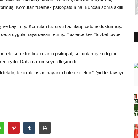
ıyormuş. Komutan “Demek psikopatsın ha! Bundan sonra akıllı
 ve bayılmış. Komutan tuzlu su hazırlatıp üstüne döktürmüş.
n ceza uygulamaya devam etmiş. Yüzlerce kez “tövbe! tövbe!
lete sürekli ıstırap olan o psikopat, süt dökmüş kedi gibi
askeri oydu. Daha da kimseye elleşmedi”
tekdir; tekdir ile uslanmayanın hakkı kötektir.” Şiddet tavsiye