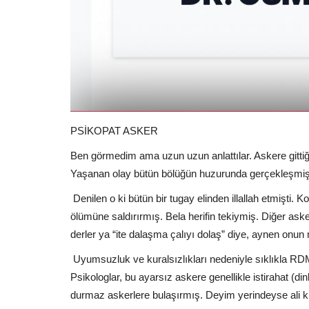
PSİKOPAT ASKER
Ben görmedim ama uzun uzun anlattılar. Askere gittiği
Yaşanan olay bütün bölüğün huzurunda gerçekleşmiş
Denilen o ki bütün bir tugay elinden illallah etmişti
ölümüne saldırırmış. Bela herifin tekiymiş. Diğer a
derler ya “ite dalaşma çalıyı dolaş” diye, aynen onun 
Uyumsuzluk ve kuralsızlıkları nedeniyle sıklıkla RD
Psikologlar, bu ayarsız askere genellikle istirahat (d
durmaz askerlere bulaşırmış. Deyim yerindeyse ali kı