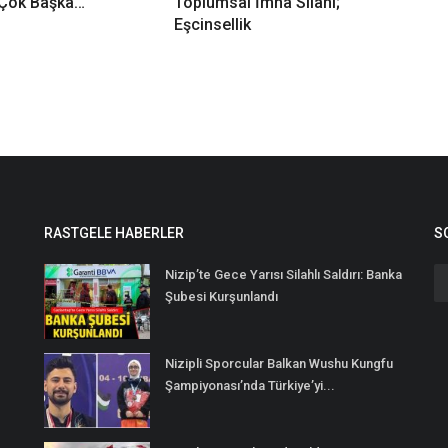
Çok Başka…
Toplumsal İmha Silahı;
Eşcinsellik
RASTGELE HABERLER
S
Nizip’te Gece Yarısı Silahlı Saldırı: Banka
Şubesi Kurşunlandı
Nizipli Sporcular Balkan Wushu Kungfu
Şampiyonası’nda Türkiye’yi...