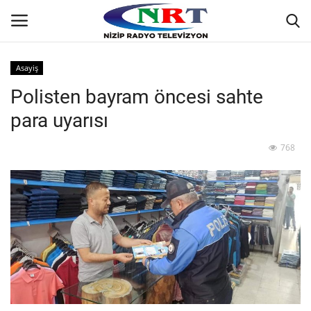
Asayiş
Polisten bayram öncesi sahte
Ana
para uyarısı
GÜNDEM
768
Asayiş
Siyaset
Ekonomi
Yaşam
Spor