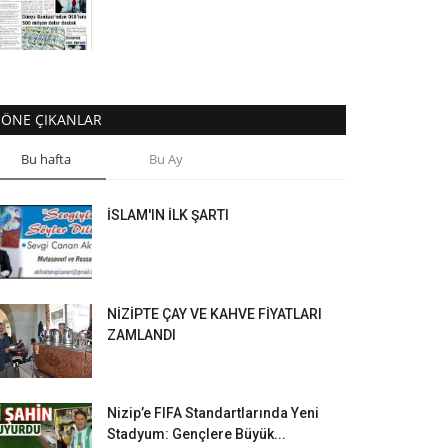
ÖNE ÇIKANLAR
Bu hafta
Bu Ay
İSLAM'IN İLK ŞARTI
NİZİPTE ÇAY VE KAHVE FİYATLARI
ZAMLANDI
Nizip’e FIFA Standartlarında Yeni
Stadyum: Gençlere Büyük...