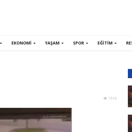
EKONOMI
YAŞAM
SPOR
EĞİTİM
RE
1516