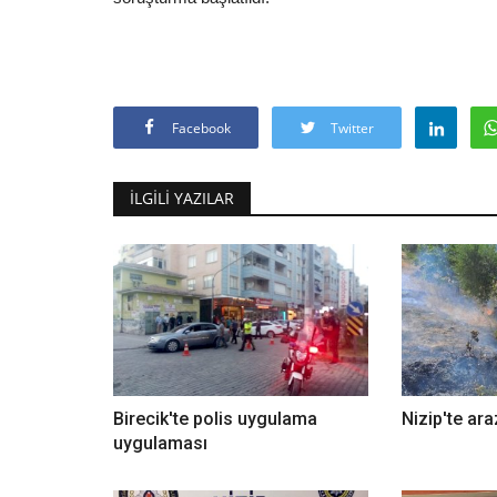
Facebook
Twitter
İLGILI YAZILAR
Birecik'te polis uygulama
Nizip'te ara
uygulaması