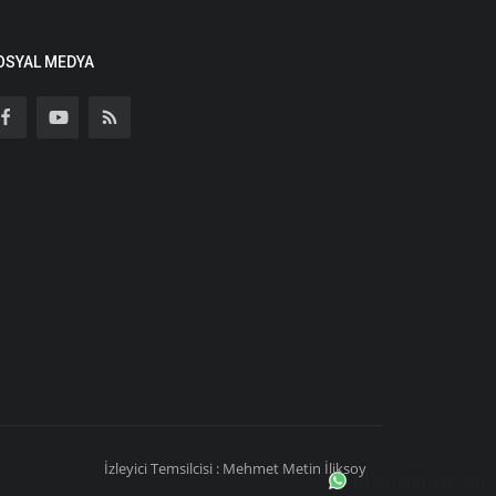
OSYAL MEDYA
İzleyici Temsilcisi : Mehmet Metin İliksoy
Whatsapp iletişim