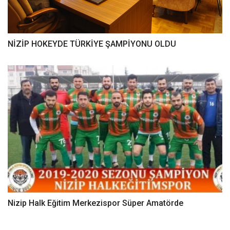
NİZİP HOKEYDE TÜRKİYE ŞAMPİYONU OLDU
Nizip Halk Eğitim Merkezispor Süper Amatörde