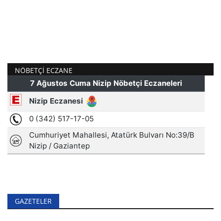
NÖBETÇI ECZANE
GAZETELER