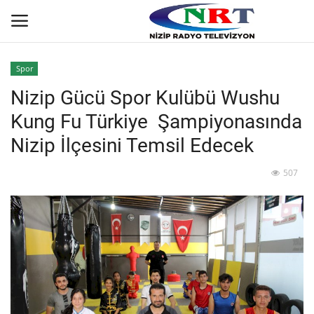
Spor
Nizip Gücü Spor Kulübü Wushu
Ana
Kung Fu Türkiye Şampiyonasında
GÜNDEM
Nizip İlçesini Temsil Edecek
Asayiş
507
Siyaset
Ekonomi
Yaşam
Spor