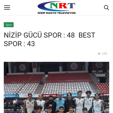
Spor
NİZİP GÜCÜ SPOR : 48 BEST
Ana
SPOR : 43
GÜNDEM
288
Asayiş
Siyaset
Ekonomi
Yaşam
Spor