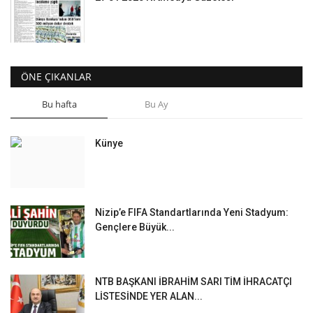
ÖNE ÇIKANLAR
Bu hafta
Bu Ay
Künye
Nizip’e FIFA Standartlarında Yeni Stadyum:
Gençlere Büyük...
NTB BAŞKANI İBRAHİM SARI TİM İHRACATÇI
LİSTESİNDE YER ALAN...