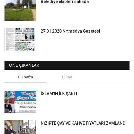
Belediye ekipleri sahada
27 01 2020 Nrtmedya Gazetesi
ÖNE ÇIKANLAR
Bu hafta
Bu Ay
İSLAM'IN İLK ŞARTI
NİZİPTE ÇAY VE KAHVE FİYATLARI ZAMLANDI