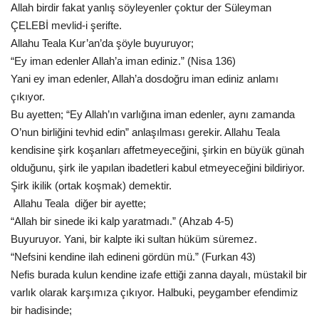
Allah birdir fakat yanlış söyleyenler çoktur der Süleyman
ÇELEBİ mevlid-i şerifte.
EĞİTİM
Allahu Teala Kur’an’da şöyle buyuruyor;
“Ey iman edenler Allah’a iman ediniz.” (Nisa 136)
Resmiilan
Yani ey iman edenler, Allah’a dosdoğru iman ediniz anlamı
çıkıyor.
Bu ayetten; “Ey Allah’ın varlığına iman edenler, aynı zamanda
O’nun birliğini tevhid edin” anlaşılması gerekir. Allahu Teala
kendisine şirk koşanları affetmeyeceğini, şirkin en büyük günah
olduğunu, şirk ile yapılan ibadetleri kabul etmeyeceğini bildiriyor.
Şirk ikilik (ortak koşmak) demektir.
Allahu Teala diğer bir ayette;
“Allah bir sinede iki kalp yaratmadı.” (Ahzab 4-5)
Buyuruyor. Yani, bir kalpte iki sultan hüküm süremez.
“Nefsini kendine ilah edineni gördün mü.” (Furkan 43)
Nefis burada kulun kendine izafe ettiği zanna dayalı, müstakil bir
varlık olarak karşımıza çıkıyor. Halbuki, peygamber efendimiz
bir hadisinde;