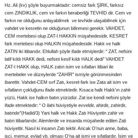
Hz. Ali (kv) şöyle buyurmaktadır: cemsiz fark ŞİRK, farksız
cem ZINDIKLIK, cem ve farkın beraberliği TEVHİD dir. Cem ve
farkın ne olduğunu anlayabilmek ve tevhide ulaşabilmek için
vahdet ve kesretin ne olduğunun bilinmesi gerekir. VAHDET,
CEM mertebesi olup ZAT-I HAKKIN müşahedesidir. KESRET
fark mertebesi olup HALKIN müşahedesidir. Hakk ve halk
ZATIN iki itibarıdır. Ehlullah şöyle ifade etmişlerdir: “ ZAT, nefsini
latif kıldı HAKK dedi, nefsini kesif kıldı HALK dedi” VAHDET
ZAT-I HAKK olup, HALK zatın isim ve sıfatları itibari ile
mertebeler ve düzeylerde “ZAHİR” ismiyle görünmesinden
ibarettir. Vahdet-CEM sırf Zatı, kesret-fark ise Zata ait isim ve
sıfatların çokluğunu ifade etmektedir. Kısaca halk Hakk’ın zahir
yüzü, Hakk ise halkın batın yüzüdür. Zat ise kendi nefsini şöyle
ifade etmektedir: “ O ilahi hüviyetiyle evveldir, ahirdir, zahirdir,
batındır”(Hadid/3) Yani halk ve Hakk Zatı Hüviyetin zahir ve
batın itibarlarıdır. Alemlerde ve insanda müşahede edilen Zati
hüviyettir. Nasıl ki insanın Zatı tektir. Ancak O’nun anne, baba,
işçi, memur, evlad vb. olması O’na ait ismi ve sıfatlardır. İsim ve