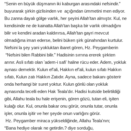
“Senin en büyük düşmanın iki kaburgan arasındaki nefsindir.”
buyurarak şirkin gizlisinden ve açığından ümmetini men ediyor.
Bu zanna dayalı gölge varlık, her şeyini Allah’tan almıştır. Kul, ne
kendisinde ne de kainatta Allah'tan başka bir varlık olmadığını
bilir ve kendini aradan kaldırırsa, Allah’tan gayri mevcut
olmadığına iman ederse, belini büken şirk günahından kurtulur.
Nefsini la şey yani yokluktan ibaret gören, Hz. Peygamberin
“Nefsini bilen Rabbini bilir.” Hadisinin sırrına ererek şirkten
arınır. Asli sıfatı olan 'adem-i safi' haline rücu eder. Adem, yokluk
aynası demektir. Kulun ef’ali, Hakkın ef’ali, kulun sıfatı Hakkın
sıfatı, Kulun zatı Hakkın Zatıdır. Ayna, sadece bakanı gösterir
onda herhangi bir suret yoktur. Kulun gönlü olan yokluk
aynasında tecelli eden Hak Teala’dır. Hadisi kutside belirtildiği
gibi, Allahu teala bu hale erişenin, gören gözü, tutan eli, işiten
kulağı olur. Kul, onunla bakar onu görür, onunla tutar, onunla
işler, onunla işitir ve her şeyde onun varlığını görür.
Hz. Peygamber miraca yükseldiğinde, Allahu Teala'nın;
“Bana hediye olarak ne getirdin.? diye sorduğu,