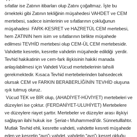
sıfatlar ise Zatının itibarları olup Zatını çoğaltmaz. İşte bu
örnekteki gibi Zatının tekliğinin müşahedesi VAHDET ve CEM
mertebesi, sadece isimlerinin ve sıfatlarının çokluğunun
müşahadesi FARK-KESRET ve HAZRETÜL CEM mertebesi,
hem ZATININ hem isim ve sıfatlarının birlikte müşahede
edilmesi TEVHİD mertebesi olup CEM-ÜL CEM mertebesidir.
Vahdette kesretin, kesrette vahdetin müşahede edildiği yerdir.
Tevhid hakikatinin ve cem-fark ilişkisinin hakiki manada
anlaşılabilmesi için Vahdeti Vücud mertebelerinin tahsili
gerekmektedir. Kısaca Tevhid mertebelerinden bahsedecek
olursak CEM ve FARKIN BERABERLİĞİNİN TEVHİD oluşuna
ışık tutmuş oluruz.
Vücud TEK ve BİR olup, (AHADİYET-HÜVİYET) mertebeleri ve
düzeyleri ise çoktur. (FERDANİYET-ULUHİYET) Mertebelere
ve düzeylere riayet şarttır. Mertebeler ve düzeyler arası ilişkiyi
sağlayan ilahi hukuk ise Şeriat-ı Muhammedi’dir. Sünnetulllahtır.
Mutlak Tevhid ehli, kesrette vahdeti, vahdette kesreti müşahede
eden ve kesretin “ayn”ı vahdet, vahdetin “ayn”ı kesret olduğu