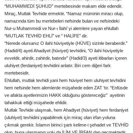
“MUHAMMEDİ ŞUHUD” mertebesinde makam elde edendir.
Miraç, Mutlak Tevhide ermektir. “Namaz müminin miracı olup,
namazında tüm bu mertebeleri nefsinde bulan ve nefsindeki
Nur-u Muhammedi ve Nur-ı İlahi’ yi alemlere yayan ehlullah
“MUTLAK TEVHİD EHLİ” ve “ HALİFE” dir.
“Nerede olursanız O ilahi hüviyetiyle (HÜVE) sizinle beraberdir.”
(Hadid/4) ayeti Ahadiyet (hüviyet) tevhidini, “O ilahi hüviyetiyle
evveldir, ahirdir, zahirdir, batındır” (Hadid/3) ayeti itibarları içeren
uluhiyet (ferdaniyet) tevhidini anlatır. Biri cem diğeri fark
mertebesidir.
Ehlullah, mutlak tevhidi yani hem hüviyet hem uluhiyet tevhidini
hem nefsinde hem alemlerde müşahede eden ZAT ‘tır. “Enfüsde
ve afakta ayetlerimizin HAKK olduğunu göstereceğiz” ayetinin
tahakkuk ettiği müşahede ehlidir.
Mutlak Tevhide ulaşmak, hem Ahadiyet (hüviyet) hem ferdaniyet
(uluhiyet) tevhidini yapabilmek için miraç olan irfan yoluna
çıkmak gerekir. İslamın birinci şartı kelime-i şehadet ve TEVHİD
olup, buna ulaşmanın yolu da İLİM VE İRFAN dan geçmektedir.