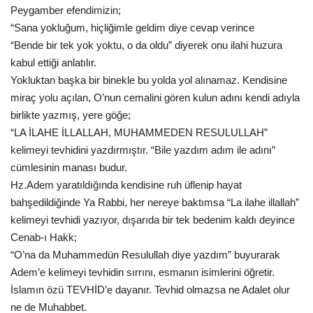
Peygamber efendimizin;
“Sana yokluğum, hiçliğimle geldim diye cevap verince
“Bende bir tek yok yoktu, o da oldu” diyerek onu ilahi huzura
kabul ettiği anlatılır.
Yokluktan başka bir binekle bu yolda yol alınamaz. Kendisine
miraç yolu açılan, O’nun cemalini gören kulun adını kendi adıyla
birlikte yazmış, yere göğe;
“LA İLAHE İLLALLAH, MUHAMMEDEN RESULULLAH”
kelimeyi tevhidini yazdırmıştır. “Bile yazdım adım ile adını”
cümlesinin manası budur.
Hz.Adem yaratıldığında kendisine ruh üflenip hayat
bahşedildiğinde Ya Rabbi, her nereye baktımsa “La ilahe illallah”
kelimeyi tevhidi yazıyor, dışarıda bir tek bedenim kaldı deyince
Cenab-ı Hakk;
“O’na da Muhammedün Resulullah diye yazdım” buyurarak
Adem’e kelimeyi tevhidin sırrını, esmanın isimlerini öğretir.
İslamın özü TEVHİD’e dayanır. Tevhid olmazsa ne Adalet olur
ne de Muhabbet.