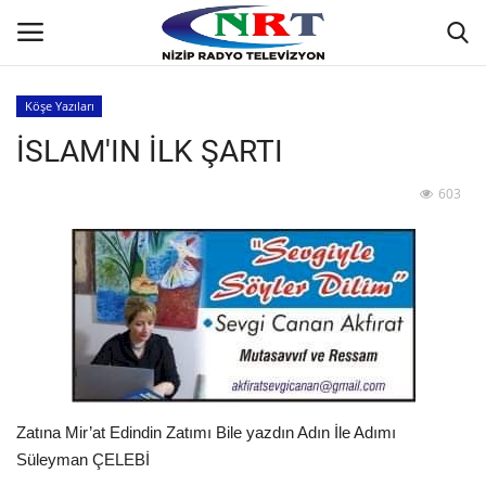
Köşe Yazıları
İSLAM'IN İLK ŞARTI
Ana
603
GÜNDEM
Asayiş
Siyaset
Ekonomi
Yaşam
Zatına Mir’at Edindin Zatımı Bile yazdın Adın İle Adımı
Süleyman ÇELEBİ
Spor