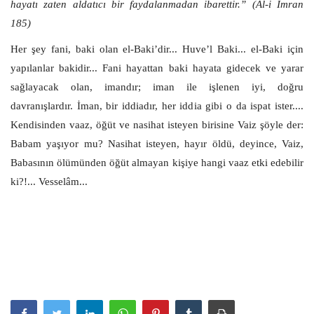
hayatı zaten aldatıcı bir faydalanmadan ibarettir.” (Âl-i İmran
185)
Her şey fani, baki olan el-Baki’dir... Huve’l Baki... el-Baki için
yapılanlar bakidir... Fani hayattan baki hayata gidecek ve yarar
sağlayacak olan, imandır; iman ile işlenen iyi, doğru
davranışlardır. İman, bir iddiadır, her iddia gibi o da ispat ister....
Kendisinden vaaz, öğüt ve nasihat isteyen birisine Vaiz şöyle der:
Babam yaşıyor mu? Nasihat isteyen, hayır öldü, deyince, Vaiz,
Babasının ölümünden öğüt almayan kişiye hangi vaaz etki edebilir
ki?!... Vesselâm...