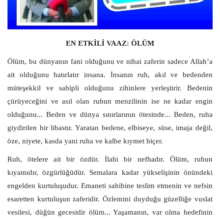
EĞİTİM
EN ETKİLİ VAAZ: ÖLÜM
Resmiilan
Ölüm, bu dünyanın fani olduğunu ve nihai zaferin sadece Allah’a
ait olduğunu hatırlatır insana. İnsanın ruh, akıl ve bedenden
müteşekkil ve sahipli olduğunu zihinlere yerleştirir. Bedenin
çürüyeceğini ve asıl olan ruhun menzilinin ise ne kadar engin
olduğunu... Beden ve dünya sınırlarının ötesinde... Beden, ruha
giydirilen bir libastır. Yaratan bedene, elbiseye, süse, imaja değil,
öze, niyete, kasda yani ruha ve kalbe kıymet biçer.
Ruh, ötelere ait bir özdür. İlahi bir nefhadır. Ölüm, ruhun
kıyamıdır, özgürlüğüdür. Semalara kadar yükselişinin önündeki
engelden kurtuluşudur. Emaneti sahibine teslim etmenin ve nefsin
esaretten kurtuluşun zaferidir. Özlemini duyduğu güzelliğe vuslat
vesilesi, düğün gecesidir ölüm... Yaşamanın, var olma hedefinin