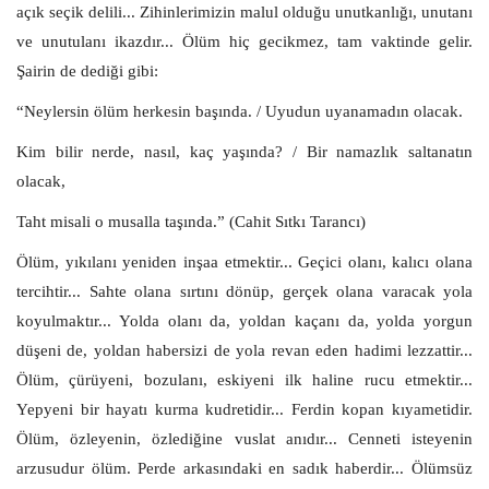
açık seçik delili... Zihinlerimizin malul olduğu unutkanlığı, unutanı
ve unutulanı ikazdır... Ölüm hiç gecikmez, tam vaktinde gelir.
Şairin de dediği gibi:
“Neylersin ölüm herkesin başında. / Uyudun uyanamadın olacak.
Kim bilir nerde, nasıl, kaç yaşında? / Bir namazlık saltanatın
olacak,
Taht misali o musalla taşında.” (Cahit Sıtkı Tarancı)
Ölüm, yıkılanı yeniden inşaa etmektir... Geçici olanı, kalıcı olana
tercihtir... Sahte olana sırtını dönüp, gerçek olana varacak yola
koyulmaktır... Yolda olanı da, yoldan kaçanı da, yolda yorgun
düşeni de, yoldan habersizi de yola revan eden hadimi lezzattir...
Ölüm, çürüyeni, bozulanı, eskiyeni ilk haline rucu etmektir...
Yepyeni bir hayatı kurma kudretidir... Ferdin kopan kıyametidir.
Ölüm, özleyenin, özlediğine vuslat anıdır... Cenneti isteyenin
arzusudur ölüm. Perde arkasındaki en sadık haberdir... Ölümsüz