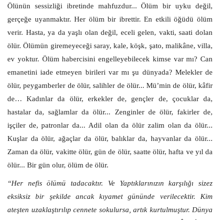
Ölünün sessizliği ibretinde mahfuzdur... Ölüm bir uyku değil,
gerçeğe uyanmaktır. Her ölüm bir ibrettir. En etkili öğüdü ölüm
verir. Hasta, ya da yaşlı olan değil, eceli gelen, vakti, saati dolan
ölür. Ölümün giremeyeceği saray, kale, köşk, şato, malikâne, villa,
ev yoktur. Ölüm habercisini engelleyebilecek kimse var mı? Can
emanetini iade etmeyen birileri var mı şu dünyada? Melekler de
ölür, peygamberler de ölür, salihler de ölür... Mü’min de ölür, kâfir
de… Kadınlar da ölür, erkekler de, gençler de, çocuklar da,
hastalar da, sağlamlar da ölür... Zenginler de ölür, fakirler de,
işçiler de, patronlar da... Adil olan da ölür zalim olan da ölür...
Kuşlar da ölür, ağaçlar da ölür, balıklar da, hayvanlar da ölür...
Zaman da ölür, vakitte ölür, gün de ölür, saatte ölür, hafta ve yıl da
ölür... Bir gün olur, ölüm de ölür.
“Her nefis ölümü tadacaktır. Ve Yaptıklarınızın karşılığı sizez
eksiksiz bir şekilde ancak kıyamet gününde verilecektir. Kim
ateşten uzaklaştırılıp cennete sokulursa, artık kurtulmuştur. Dünya