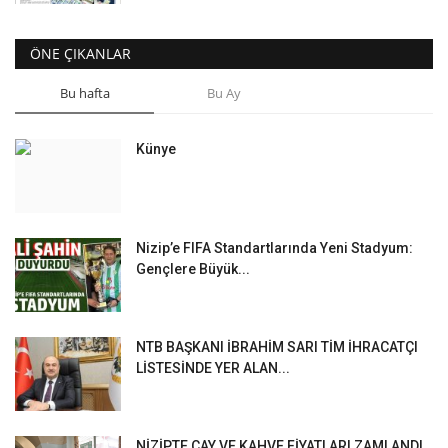
ÖNE ÇIKANLAR
Bu hafta
Bu Ay
Künye
Nizip’e FIFA Standartlarında Yeni Stadyum:
Gençlere Büyük...
NTB BAŞKANI İBRAHİM SARI TİM İHRACATÇI
LİSTESİNDE YER ALAN...
NİZİPTE ÇAY VE KAHVE FİYATLARI ZAMLANDI