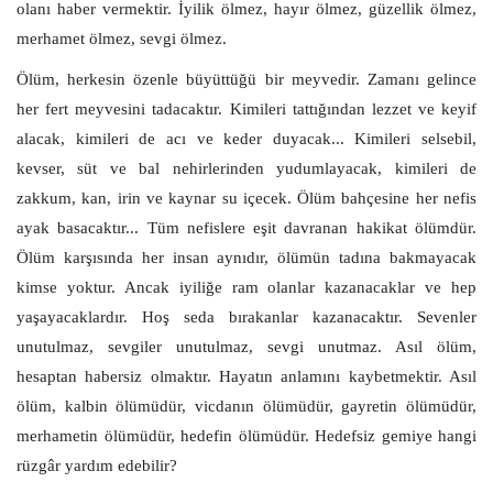
olanı haber vermektir. İyilik ölmez, hayır ölmez, güzellik ölmez,
merhamet ölmez, sevgi ölmez.
Ölüm, herkesin özenle büyüttüğü bir meyvedir. Zamanı gelince
her fert meyvesini tadacaktır. Kimileri tattığından lezzet ve keyif
alacak, kimileri de acı ve keder duyacak... Kimileri selsebil,
kevser, süt ve bal nehirlerinden yudumlayacak, kimileri de
zakkum, kan, irin ve kaynar su içecek. Ölüm bahçesine her nefis
ayak basacaktır... Tüm nefislere eşit davranan hakikat ölümdür.
Ölüm karşısında her insan aynıdır, ölümün tadına bakmayacak
kimse yoktur. Ancak iyiliğe ram olanlar kazanacaklar ve hep
yaşayacaklardır. Hoş seda bırakanlar kazanacaktır. Sevenler
unutulmaz, sevgiler unutulmaz, sevgi unutmaz. Asıl ölüm,
hesaptan habersiz olmaktır. Hayatın anlamını kaybetmektir. Asıl
ölüm, kalbin ölümüdür, vicdanın ölümüdür, gayretin ölümüdür,
merhametin ölümüdür, hedefin ölümüdür. Hedefsiz gemiye hangi
rüzgâr yardım edebilir?