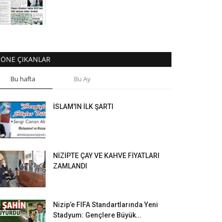
ÖNE ÇIKANLAR
Bu hafta
Bu Ay
İSLAM'IN İLK ŞARTI
NİZİPTE ÇAY VE KAHVE FİYATLARI
ZAMLANDI
Nizip’e FIFA Standartlarında Yeni
Stadyum: Gençlere Büyük...