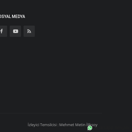
OSYAL MEDYA
İzleyici Temsilcisi : Mehmet Metin İliksoy
Whatsapp iletişim