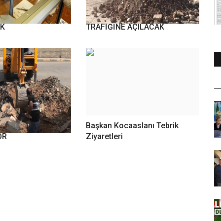
LARDAN ERDOĞANA
KÖPRÜ ARAÇ VE YAYA
EK
TRAFİĞİNE AÇILACAK
IN KÖPRÜSÜ
Başkan Kocaaslanı Tebrik
OR
Ziyaretleri