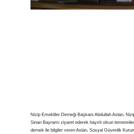
http://www.youtube.com/embed/eayudN6Rchs
Nizip Emekliler Derneği Başkanı Abdullah Aslan, Ni
Sinan Bayramı ziyaret ederek hayırlı olsun temenni
dernek ile bilgiler veren Aslan,
Sosyal Güvenlik Kurum