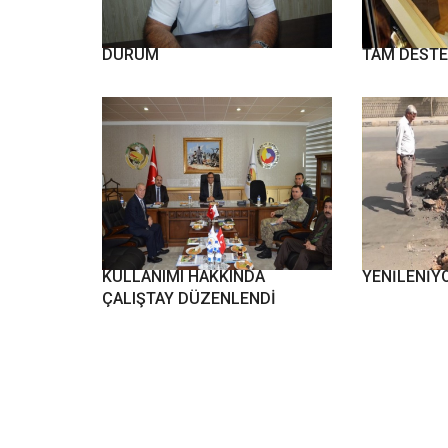
BÜYÜKŞEHİR YASASINDA SON
VATANDAŞ
DURUM
TAM DEST
MOTOSİKLET VE KASK
OSMAN SAY
KULLANIMI HAKKINDA
YENİLENİY
ÇALIŞTAY DÜZENLENDİ