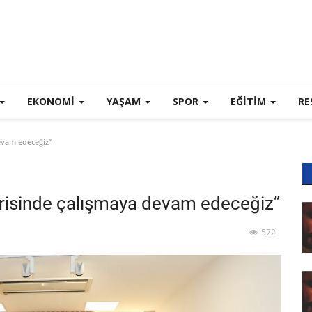
EKONOMI
YAŞAM
SPOR
EĞİTİM
RE
devam edeceğiz”
çerisinde çalışmaya devam edeceğiz”
572