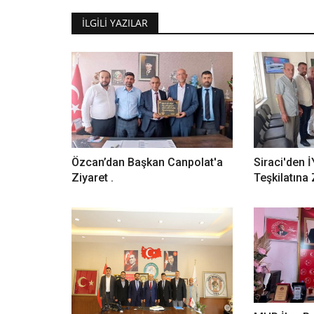
İLGILI YAZILAR
Özcan’dan Başkan Canpolat'a
Siraci'den İ
Ziyaret .
Teşkilatına 