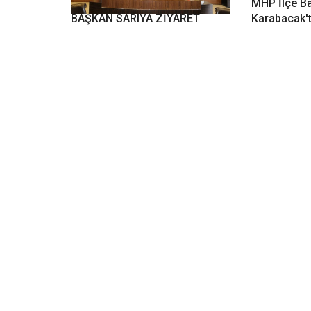
BAŞKAN FADILOĞLUNDAN
MHP İlçe B
BAŞKAN SARIYA ZİYARET
Karabacak'