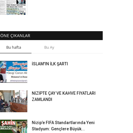
ÖNE ÇIKANLAR
Bu hafta
Bu Ay
İSLAM'IN İLK ŞARTI
NİZİPTE ÇAY VE KAHVE FİYATLARI
ZAMLANDI
Nizip’e FIFA Standartlarında Yeni
Stadyum: Gençlere Büyük...