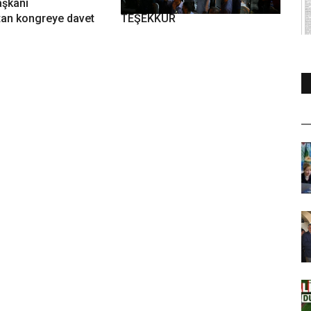
aşkanı
ŞAHİN AKDOĞAN VE SARI DAN
tan kongreye davet
TEŞEKKÜR