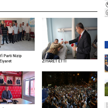
Yİ Parti Nizip
DP ADAYI ÖZKAYA HASTANEYİ
Ziyaret
ZİYARET ETTİ