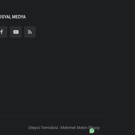
OSYAL MEDYA
İzleyici Temsilcisi : Mehmet Metin İliksoy
Whatsapp iletişim