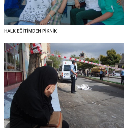
HALK EĞİTİMDEN PİKNİK