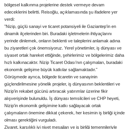
bölgesel kalkınma projelerine destek vermeye devam
edeceklerini belirtti. Reisoğlu, açıklamasında şu ifadelere yer
verdi:
"Nizip, güçlü sanayi ve ticaret potansiyeli ile Gaziantep’in en
dinamik ilçelerinden biri. Buradaki işletmelerin ihtiyaçlarını
yerinde dinlemek, onların beklenti ve taleplerini anlamak adına
bu ziyaretleri çok önemsiyoruz. Yerel yönetimler, iş dünyası ve
siyaset ortak hareket ettiğinde, şehirlerimiz ve bölgelerimiz daha
hızlı kalkınacaktır. Nizip Ticaret Odası’nın çalışmaları, buradaki
ekonomik gelişime büyük katkılar sağlamaktadır."
Görüşmede ayrıca, bölgede ticaretin ve sanayinin
güçlendirilmesine yönelik projeler, iş dünyasının beklentileri ve
Nizip’in rekabet gücünü artıracak yatırımlar üzerine fikir
alışverişinde bulunuldu. İş dünyası temsilcileri ve CHP heyeti,
Nizip’in ekonomik gelişimine katkı sağlayacak ortak
çalışmaların önemine dikkat çekerek, her kesimin iş birliği içinde
olması gerektiğini vurguladı.
Ziyaret, karşılıklı iyi niyet mesajları ve iş birliği temennileriyle