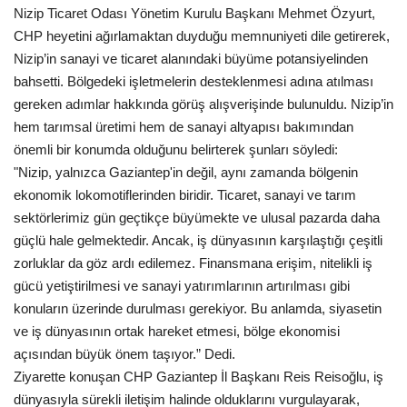
Nizip Ticaret Odası Yönetim Kurulu Başkanı Mehmet Özyurt,
CHP heyetini ağırlamaktan duyduğu memnuniyeti dile getirerek,
Nizip’in sanayi ve ticaret alanındaki büyüme potansiyelinden
bahsetti. Bölgedeki işletmelerin desteklenmesi adına atılması
gereken adımlar hakkında görüş alışverişinde bulunuldu. Nizip’in
hem tarımsal üretimi hem de sanayi altyapısı bakımından
önemli bir konumda olduğunu belirterek şunları söyledi:
"Nizip, yalnızca Gaziantep'in değil, aynı zamanda bölgenin
ekonomik lokomotiflerinden biridir. Ticaret, sanayi ve tarım
sektörlerimiz gün geçtikçe büyümekte ve ulusal pazarda daha
güçlü hale gelmektedir. Ancak, iş dünyasının karşılaştığı çeşitli
zorluklar da göz ardı edilemez. Finansmana erişim, nitelikli iş
gücü yetiştirilmesi ve sanayi yatırımlarının artırılması gibi
konuların üzerinde durulması gerekiyor. Bu anlamda, siyasetin
ve iş dünyasının ortak hareket etmesi, bölge ekonomisi
açısından büyük önem taşıyor.” Dedi.
Ziyarette konuşan CHP Gaziantep İl Başkanı Reis Reisoğlu, iş
dünyasıyla sürekli iletişim halinde olduklarını vurgulayarak,