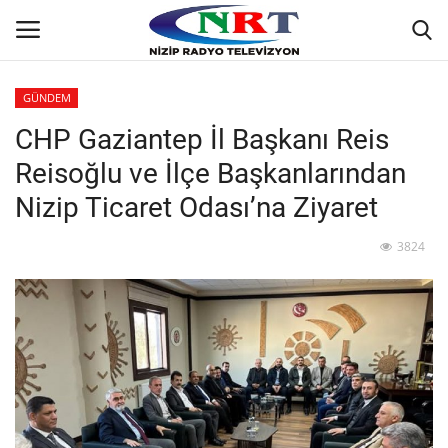
GÜNDEM
CHP Gaziantep İl Başkanı Reis
Ana
Reisoğlu ve İlçe Başkanlarından
GÜNDEM
Nizip Ticaret Odası’na Ziyaret
Asayiş
3824
Siyaset
Ekonomi
Yaşam
Spor