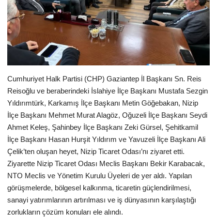
EĞİTİM
Resmiilan
Cumhuriyet Halk Partisi (CHP) Gaziantep İl Başkanı Sn. Reis
Reisoğlu ve beraberindeki İslahiye İlçe Başkanı Mustafa Sezgin
Yıldırımtürk, Karkamış İlçe Başkanı Metin Göğebakan, Nizip
İlçe Başkanı Mehmet Murat Alagöz, Oğuzeli İlçe Başkanı Seydi
Ahmet Keleş, Şahinbey İlçe Başkanı Zeki Gürsel, Şehitkamil
İlçe Başkanı Hasan Hurşit Yıldırım ve Yavuzeli İlçe Başkanı Ali
Çelik’ten oluşan
heyet, Nizip Ticaret Odası’nı ziyaret etti.
Ziyarette Nizip Ticaret Odası Meclis Başkanı Bekir Karabacak,
NTO Meclis ve Yönetim Kurulu Üyeleri de yer aldı. Yapılan
görüşmelerde, bölgesel kalkınma, ticaretin güçlendirilmesi,
sanayi yatırımlarının artırılması ve iş dünyasının karşılaştığı
zorlukların çözüm konuları ele alındı.