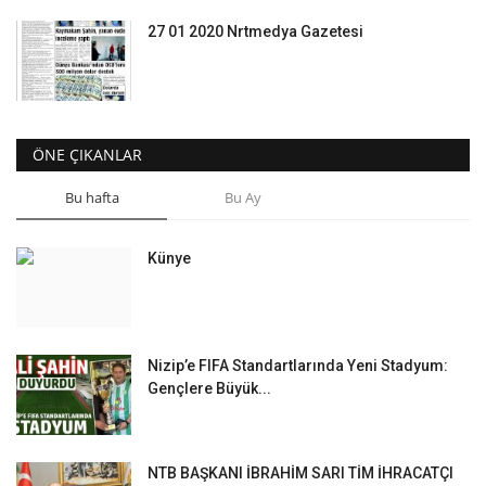
27 01 2020 Nrtmedya Gazetesi
ÖNE ÇIKANLAR
Bu hafta
Bu Ay
Künye
Nizip’e FIFA Standartlarında Yeni Stadyum:
Gençlere Büyük...
NTB BAŞKANI İBRAHİM SARI TİM İHRACATÇI