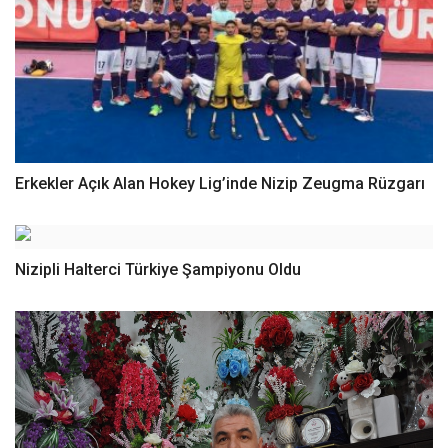
Erkekler Açık Alan Hokey Lig’inde Nizip Zeugma Rüzgarı
Nizipli Halterci Türkiye Şampiyonu Oldu