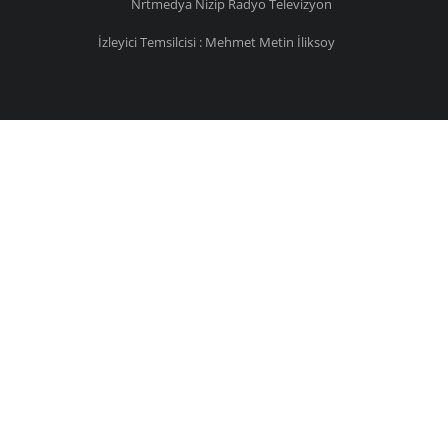
Nrtmedya
Nizip
Radyo Televizyon
İzleyici Temsilcisi : Mehmet Metin İliksoy