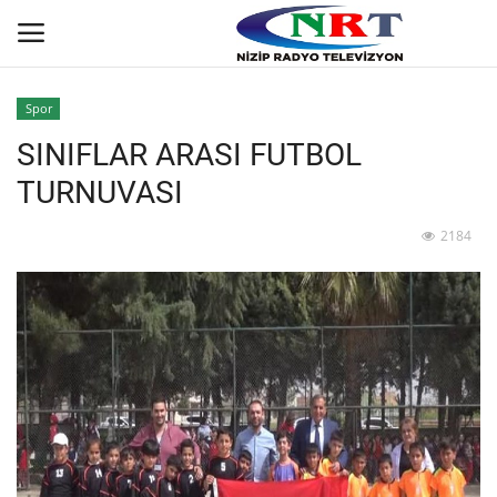
Spor
SINIFLAR ARASI FUTBOL
Ana
TURNUVASI
GÜNDEM
2184
Asayiş
Siyaset
Ekonomi
Yaşam
Spor