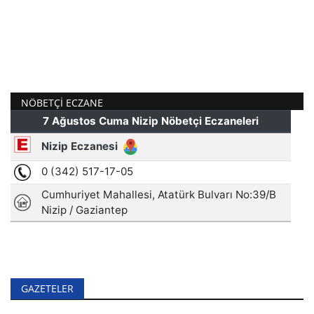
NÖBETÇI ECZANE
GAZETELER