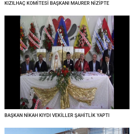
KIZILHAÇ KOMİTESİ BAŞKANI MAURER NİZİPTE
BAŞKAN NİKAH KIYDI VEKİLLER ŞAHİTLİK YAPTI