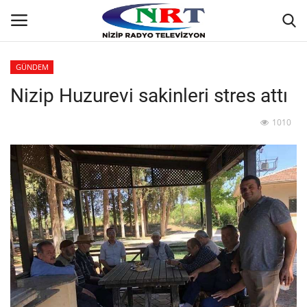
GÜNDEM
Nizip Huzurevi sakinleri stres attı
Ana
1010
GÜNDEM
Asayiş
Siyaset
Ekonomi
Yaşam
Spor