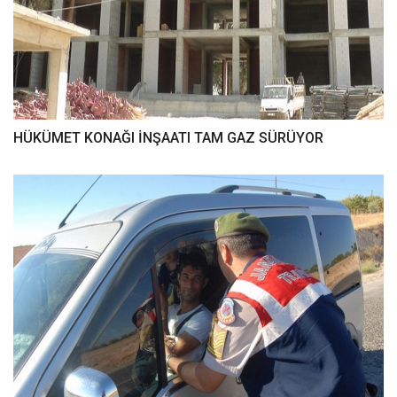
HÜKÜMET KONAĞI İNŞAATI TAM GAZ SÜRÜYOR